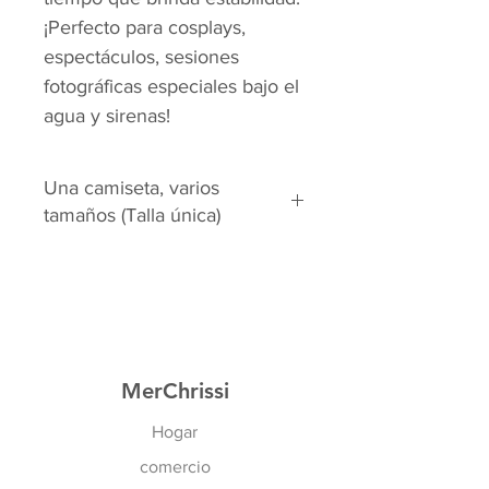
¡Perfecto para cosplays,
espectáculos, sesiones
fotográficas especiales bajo el
agua y sirenas!
Una camiseta, varios
tamaños (Talla única)
El top Small H20 se adapta a
muchos tamaños de sujetador:
UE: 75A - 80D
¡Por supuesto también todos los
tamaños de cruces!
MerChrissi
Estados Unidos: 34A - 36D
Hogar
comercio