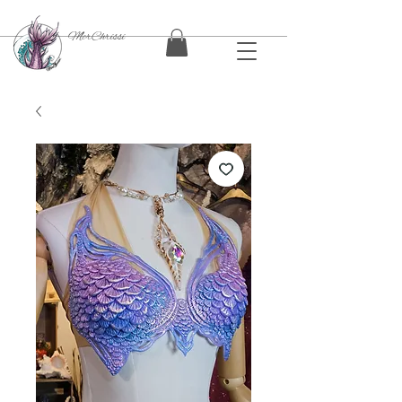
MerChrissi