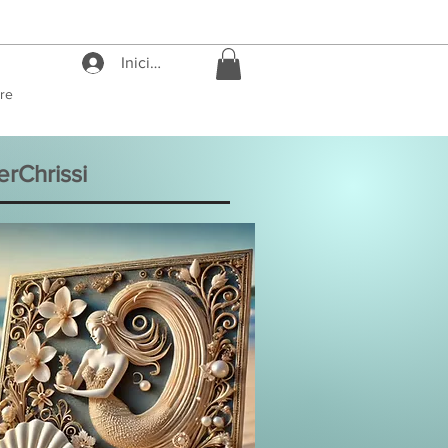
Iniciar sesión
re
erChrissi