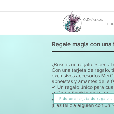
MerChrissi
HO
Regale magia con una t
¿Buscas un regalo especial
Con una tarjeta de regalo, ti
exclusivos accesorios MerChr
apneístas y amantes de la f
✔ Un regalo único para cual
✔ Canje flexible de joyas 
✔ Hace realidad los sueños
Pide una tarjeta de regalo a
¡Haz feliz a alguien con un 