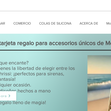
GAR
COMERCIO
COLAS DE SILICONA
ACERCA DE
Mo
arjeta regalo para accesorios únicos de M
 que encante?
enes la libertad de elegir entre los
issi: ¡perfectos para sirenas,
antasía!
quier ocasión.
y diseños hechos a mano
hora
regalo lleno de magia!