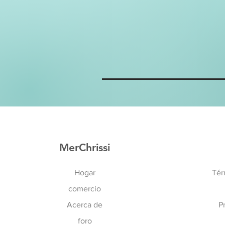
MerChrissi
Hogar
Tér
comercio
Acerca de
P
foro