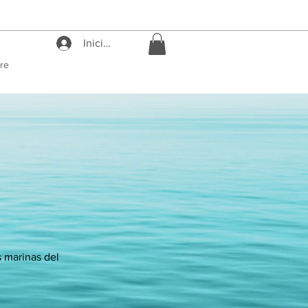
Iniciar sesión
re
 marinas del