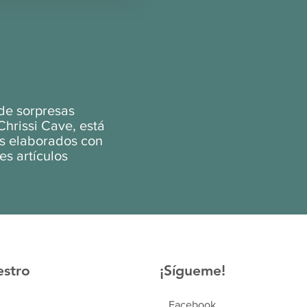
 de sorpresas
hrissi Cave, está
es elaborados con
es artículos
estro
¡Sígueme!
Facebook