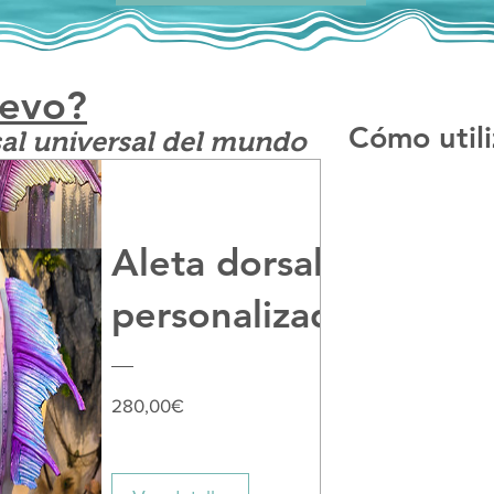
uevo?
Cómo utili
sal universal del mundo
Aleta dorsal
personalizada
Precio
280,00€