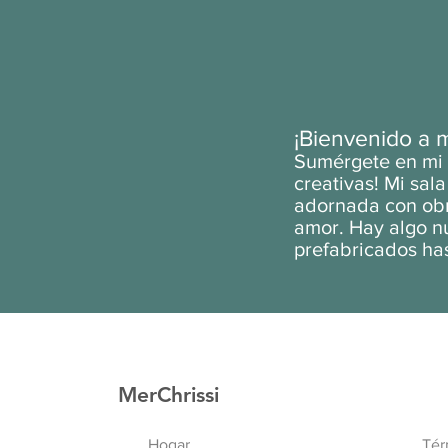
¡Bienvenido a 
Sumérgete en mi p
creativas! Mi sa
adornada con obr
amor. Hay algo nu
prefabricados has
MerChrissi
Hogar
Tér