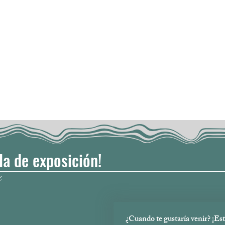
ala de exposición!
i
¿Cuando te gustaría venir? ¡Est