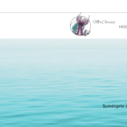
MerChrissi
HO
Sumérgete e