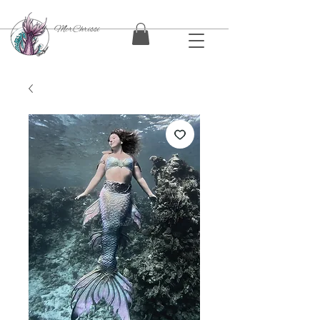
MerChrissi