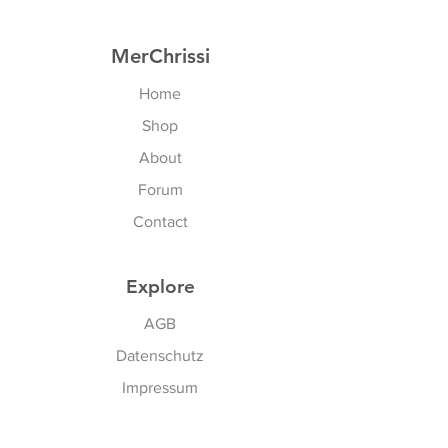
Natürlich auch für alle
Kreuzgrößen
MerChrissi
US: 34B - 36D
Home
Shop
About
Forum
Contact
Explore
AGB
Datenschutz
Impressum