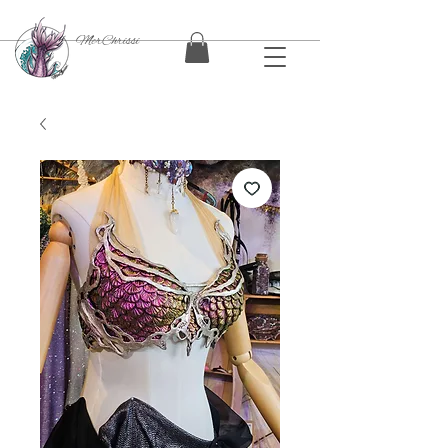
MerChrissi