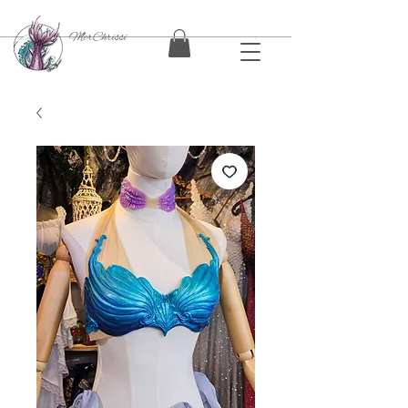
MerChrissi