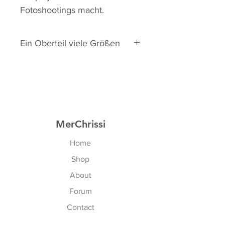
Fotoshootings macht.
Ein Oberteil viele Größen
EU: 75A - 80D
Natürlich auch alle Kreuzgrößen!
US: 34A - 36D
MerChrissi
Home
Shop
About
Forum
Contact